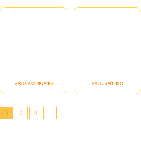
VASO AMERICANO
VASO BAÚ LISO
1
2
3
→