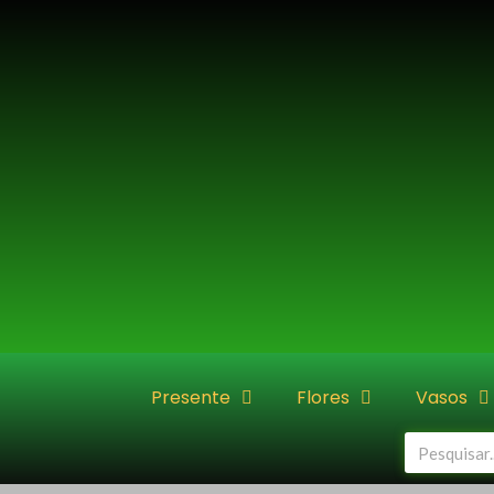
Ir
para
o
conteúdo
Presente
Flores
Vasos
Pesquisar