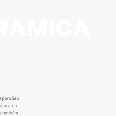
ERAMICA
e para Seu
mporal na
as também