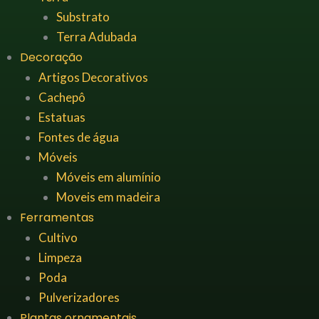
Substrato
Terra Adubada
Decoração
Artigos Decorativos
Cachepô
Estatuas
Fontes de água
Móveis
Móveis em alumínio
Moveis em madeira
Ferramentas
Cultivo
Limpeza
Poda
Pulverizadores
Plantas ornamentais