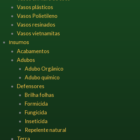
Vasos plásticos
Vasos Polietileno
Vasos resinados
Vasos vietnamitas
Insumos
Acabamentos
Adubos
Adubo Orgânico
Adubo químico
Defensores
Brilha folhas
Formicida
Fungicida
Inseticida
Repelente natural
Terra