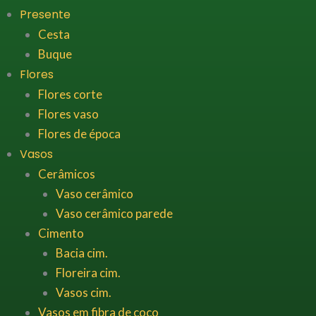
Presente
Cesta
Buque
Flores
Flores corte
Flores vaso
Flores de época
Vasos
Cerâmicos
Vaso cerâmico
Vaso cerâmico parede
Cimento
Bacia cim.
Floreira cim.
Vasos cim.
Vasos em fibra de coco