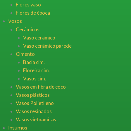
Flores vaso
Flores de época
Vasos
Cerâmicos
Vaso cerâmico
Vaso cerâmico parede
Cimento
Bacia cim.
Floreira cim.
Vasos cim.
Vasos em fibra de coco
Vasos plásticos
Vasos Polietileno
Vasos resinados
Vasos vietnamitas
Insumos