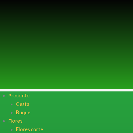
Ir
para
o
conteúdo
Presente
Cesta
Buque
Flores
Flores corte