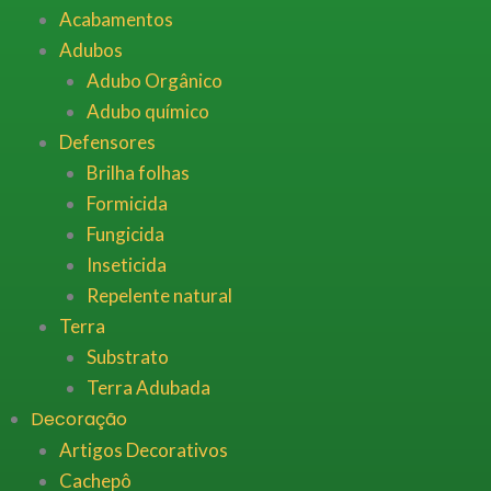
Acabamentos
Adubos
Adubo Orgânico
Adubo químico
Defensores
Brilha folhas
Formicida
Fungicida
Inseticida
Repelente natural
Terra
Substrato
Terra Adubada
Decoração
Artigos Decorativos
Cachepô