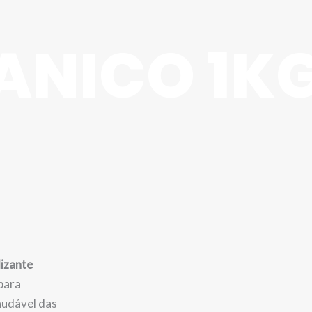
ANICO 1K
lizante
para
audável das