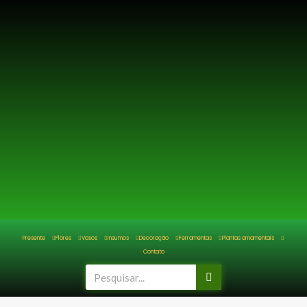
Ir
para
o
conteúdo
Presente
Flores
Vasos
Insumos
Decoração
Ferramentas
Plantas ornamentais
Contato
Pesquisar