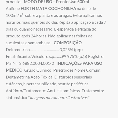
produto.
MODO DE USO – Pronto Uso 500ml
Aplique
FORTH MATA COCHONILHA
na dose de
100ml/m², sobre a planta e as pragas. Evite aplicar nos
horários mais quentes do dia. Repita a aplicação a cada 7
dias ou quando necessário. É esperada a eficácia do
produto após 24 horas. Não aplicar nas folhas de
suculentas e samambaias.
COMPOSIÇÃO
Deltametrina………………………….0,025% (p/p)
Emulsificante, Veículo, q.s.p……..99,975% (p/p) Registro
MS Nº: 3.6882.0004.001-2
INDICAÇÕES PARA USO
MÉDICO:
Grupo Químico: Piretróides Nome Comum:
Deltametrina Ação Tóxica: Distúrbios sensoriais
cutâneos, hipersensibilidade, neurite periférica.
Antídoto/Tratamento: Anti-Histamínicos. Tratamento:
sintomático *
imagens meramente ilustrativas*