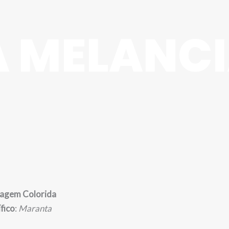
 MELANC
hagem Colorida
fico
:
Maranta