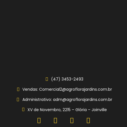
(47) 3453-2493
Vendas: Comercial2@agroflorajardins.com.br
Administrativo: adm@agroflorajardins.com.br
XV de Novembro, 2215 – Glória – Joinville
F
Y
P
I
a
o
i
n