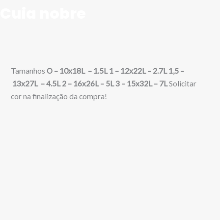
Cuia nobre
Tamanhos
O –
10x18L – 1.5L
1 –
12x22L – 2.7L
1,5 –
13x27L – 4.5L
2 –
16x26L – 5L
3 –
15x32L – 7L
Solicitar
cor na finalização da compra!